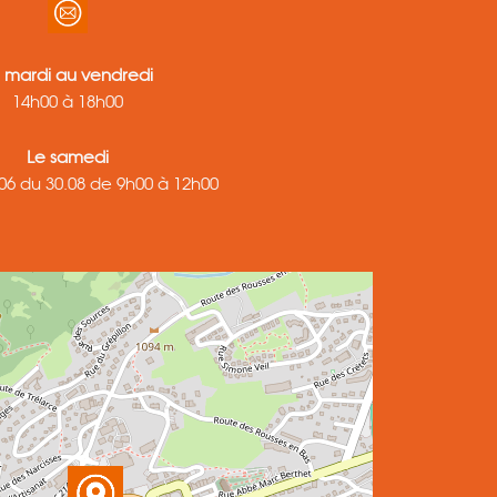
 mardi au vendredi
14h00 à 18h00
Le samedi
06 du 30.08 de 9h00 à 12h00