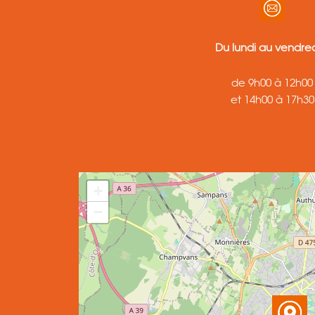
Du lundi au vendred
de 9h00 à 12h00
et 14h00 à 17h30
+
−