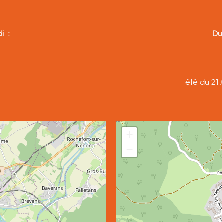
i :
Du
été du 21.
+
−