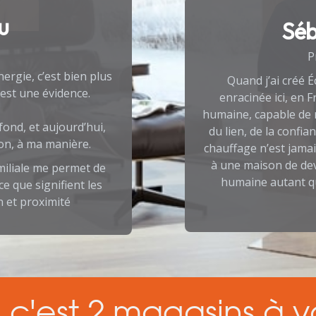
u
Séb
P
ergie, c’est bien plus
Quand j’ai créé É
’est une évidence.
enracinée ici, en 
humaine, capable de r
 fond, et aujourd’hui,
du lien, de la confi
ion, à ma manière.
chauffage n’est jamai
à une maison de deve
miliale me permet de
humaine autant qu
 que signifient les
 et proximité
c'est 2 magasins à vo