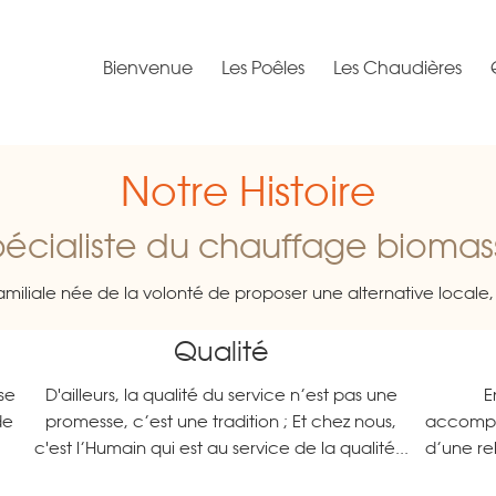
Bienvenue
Les Poêles
Les Chaudières
Notre Histoire
pécialiste du chauffage biomas
miliale née de la volonté de proposer une alternative locale, 
Qualité
se
D'ailleurs, la qualité du service n’est pas une
E
de
promesse, c’est une tradition ; Et chez nous,
accompa
c'est l’Humain qui est au service de la qualité...
d’une rel