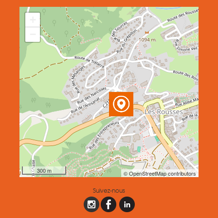
+
−
300 m
© OpenStreetMap contributors
Suivez-nous