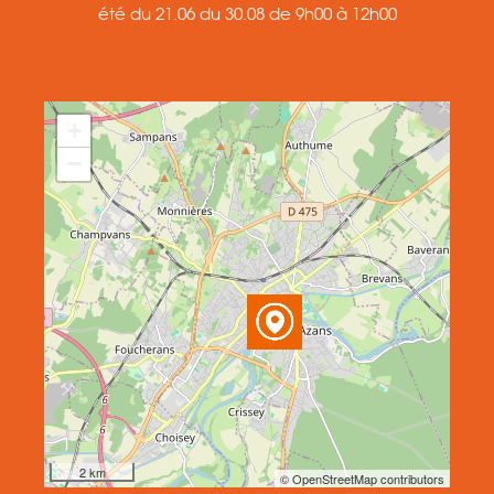
été du 21.06 du 30.08 de 9h00 à 12h00
+
−
2 km
© OpenStreetMap contributors